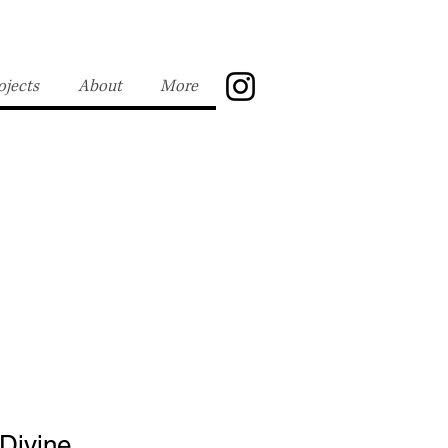
ojects
About
More
 Divine